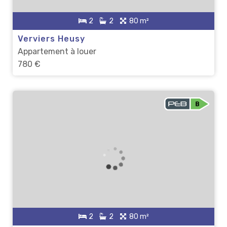
2
2
80 m²
Verviers Heusy
Appartement à louer
780 €
2
2
80 m²