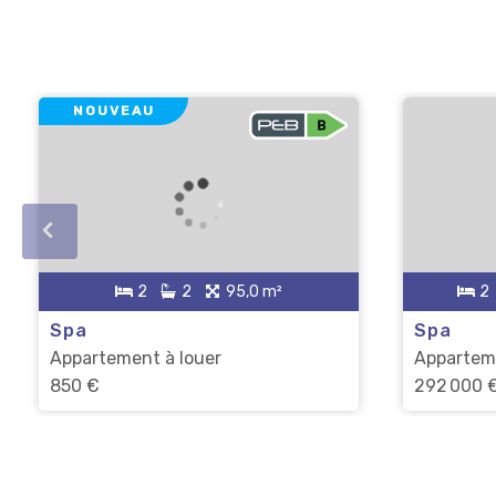
NOUVEAU
2
2
95,0 m²
2
Spa
Spa
Appartement à louer
Appartem
850 €
292 000 