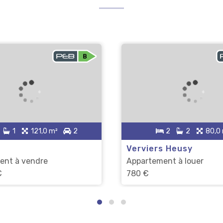
1
121,0 m²
2
2
2
80,0
Verviers Heusy
ent à vendre
Appartement à louer
€
780 €