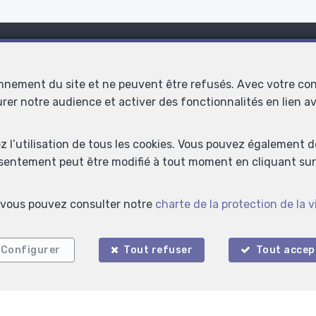
pour recevoir la liste de no
onnement du site et ne peuvent être refusés. Avec votre co
Tenez-moi au courant !
urer notre audience et activer des fonctionnalités en lien 
ez l’utilisation de tous les cookies. Vous pouvez également 
Contactez-nous
nsentement peut être modifié à tout moment en cliquant sur 
s, vous pouvez consulter notre
charte de la protection de la v
Configurer
Tout refuser
Tout accep
Nom
*