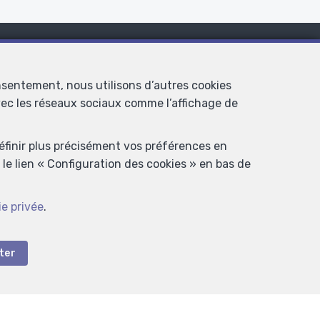
s nouveaux biens !
nsentement, nous utilisons d’autres cookies
avec les réseaux sociaux comme l’affichage de
définir plus précisément vos préférences en
le lien « Configuration des cookies » en bas de
ie privée
.
ter