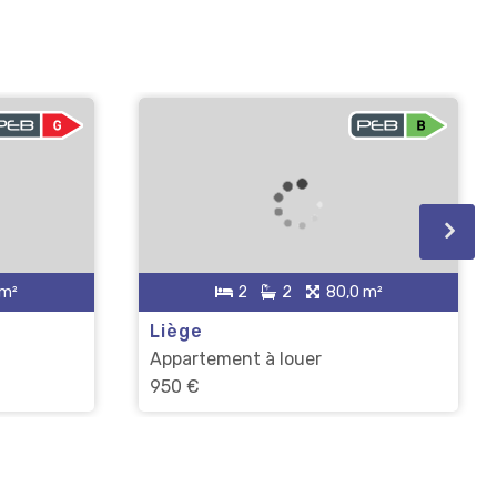
 m²
2
2
80,0 m²
Liège
Appartement à louer
950 €