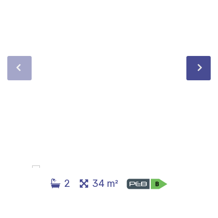
2
34 m²