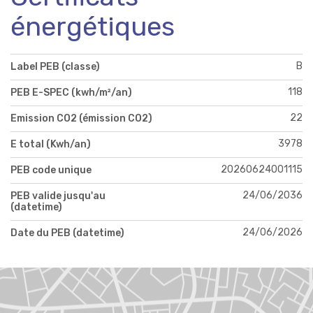
énergétiques
B
Label PEB (classe)
118
PEB E-SPEC (kwh/m²/an)
22
Emission CO2 (émission CO2)
3978
E total (Kwh/an)
20260624001115
PEB code unique
24/06/2036
PEB valide jusqu'au
(datetime)
24/06/2026
Date du PEB (datetime)