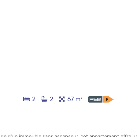
2
2
67 m²
age d'un immeuble sans ascenseur, cet appartement offre u