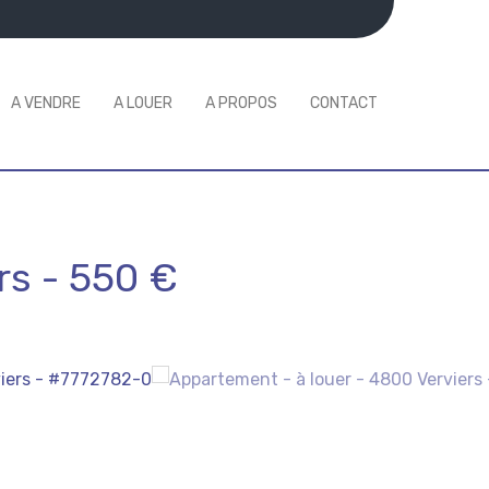
A VENDRE
A LOUER
A PROPOS
CONTACT
rs
-
550 €