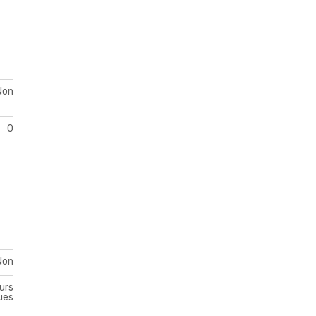
Non
0
Non
urs
ues