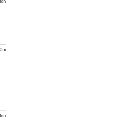
Non
Oui
Non