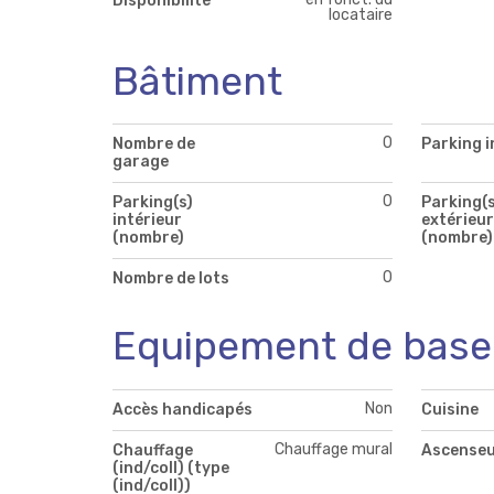
Disponibilité
locataire
Bâtiment
0
Nombre de
Parking i
garage
0
Parking(s)
Parking(s
intérieur
extérieur
(nombre)
(nombre)
0
Nombre de lots
Equipement de base
Non
Accès handicapés
Cuisine
Chauffage mural
Chauffage
Ascense
(ind/coll) (type
(ind/coll))