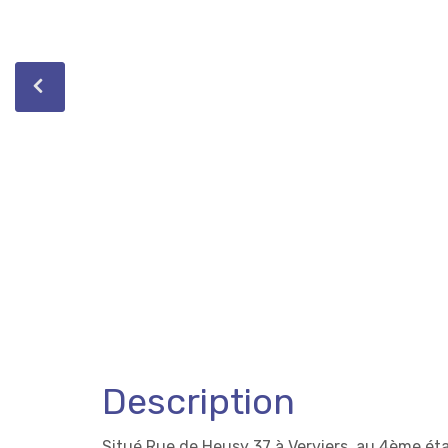
Description
Situé Rue de Heusy 37 à Verviers, au 4ème ét