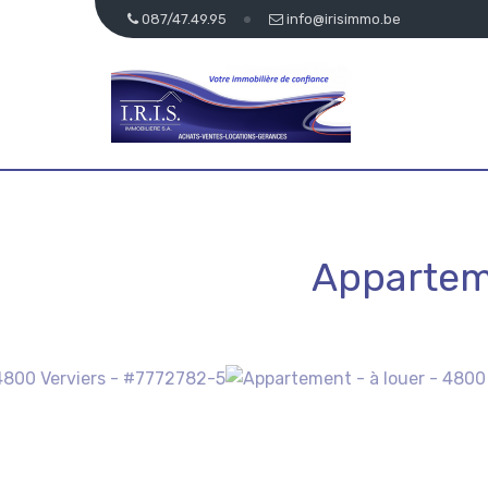
087/47.49.95
info@irisimmo.be
Appartem