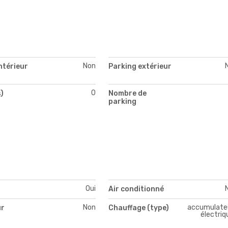
Non
ntérieur
Parking extérieur
0
)
Nombre de
parking
Oui
Air conditionné
Non
accumulate
ur
Chauffage (type)
électriq