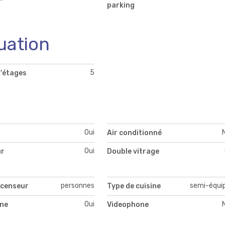
parking
uation
5
'étages
Oui
Air conditionné
Oui
ur
Double vitrage
personnes
semi-équi
scenseur
Type de cuisine
Oui
ne
Videophone