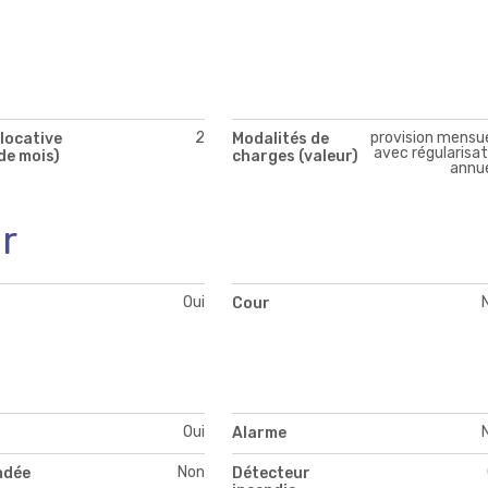
2
provision mensue
locative
Modalités de
avec régularisat
de mois)
charges (valeur)
annue
r
Oui
Cour
Oui
Alarme
Non
ndée
Détecteur