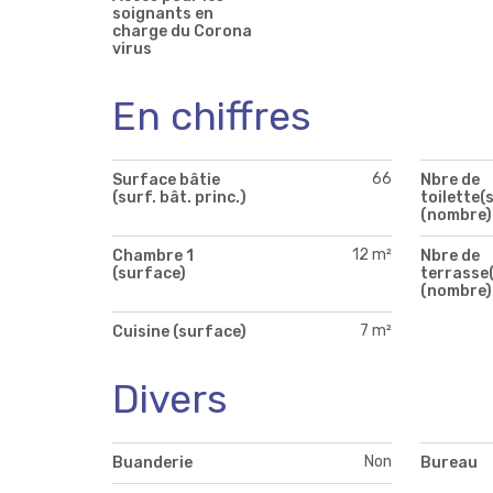
soignants en
charge du Corona
virus
En chiffres
66
Surface bâtie
Nbre de
(surf. bât. princ.)
toilette(s
(nombre)
12 m²
Chambre 1
Nbre de
(surface)
terrasse(
(nombre)
7 m²
Cuisine (surface)
Divers
Non
Buanderie
Bureau