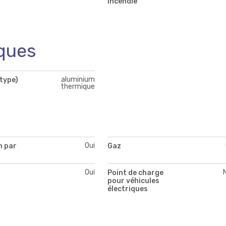
incendie
ques
aluminium
type)
thermique
Oui
n par
Gaz
Oui
Point de charge
pour véhicules
électriques