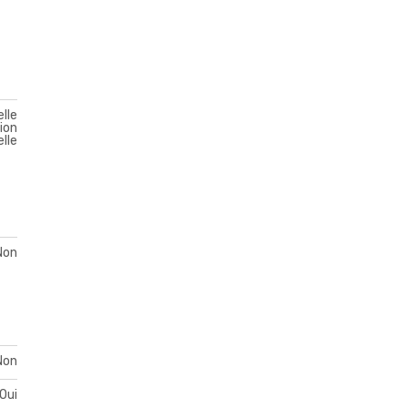
lle
ion
lle
Non
Non
Oui