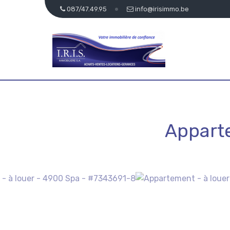
087/47.49.95
info@irisimmo.be
Apparte