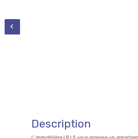
Description
L' immobilière I.R.I.S vous propose un appart