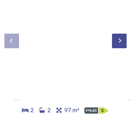
2
2
97 m²