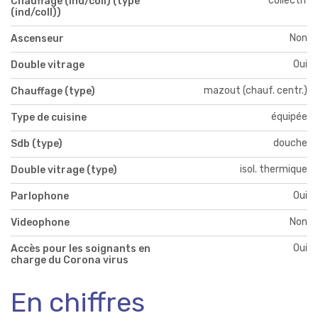
collectif
Chauffage (ind/coll) (type
(ind/coll))
Non
Ascenseur
Oui
Double vitrage
mazout (chauf. centr.)
Chauffage (type)
équipée
Type de cuisine
douche
Sdb (type)
isol. thermique
Double vitrage (type)
Oui
Parlophone
Non
Videophone
Oui
Accès pour les soignants en
charge du Corona virus
En chiffres