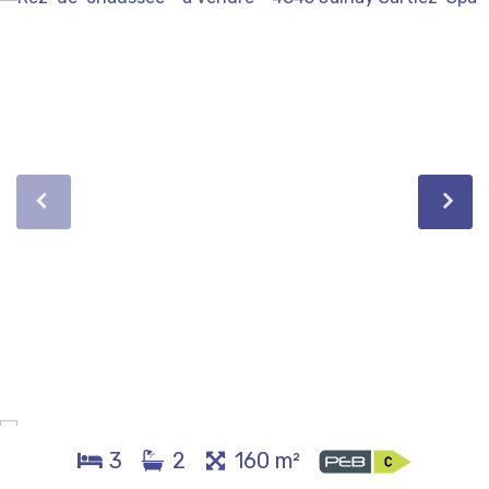
3
2
160 m²