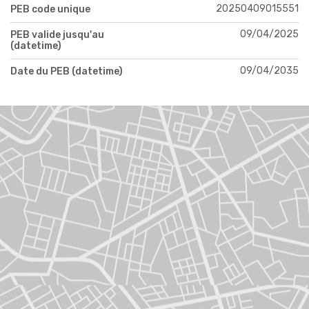
20250409015551
PEB code unique
09/04/2025
PEB valide jusqu'au
(datetime)
09/04/2035
Date du PEB (datetime)