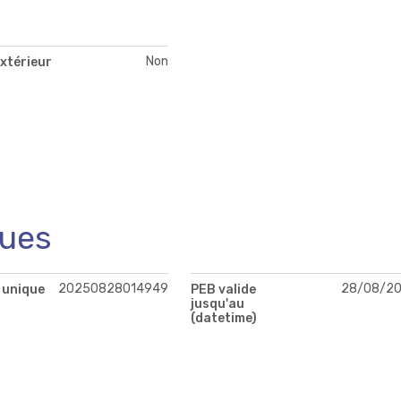
Non
xtérieur
ques
20250828014949
28/08/2
 unique
PEB valide
jusqu'au
(datetime)