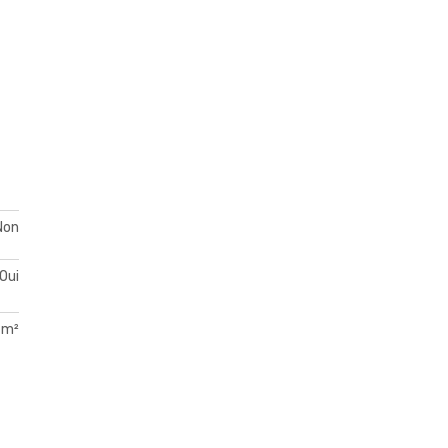
Non
Oui
 m²