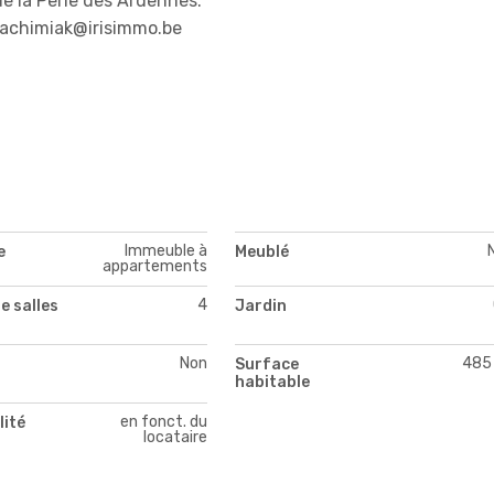
e la Perle des Ardennes.
oachimiak@irisimmo.be
Immeuble à
e
Meublé
appartements
4
e salles
Jardin
Non
485
Surface
habitable
en fonct. du
lité
locataire