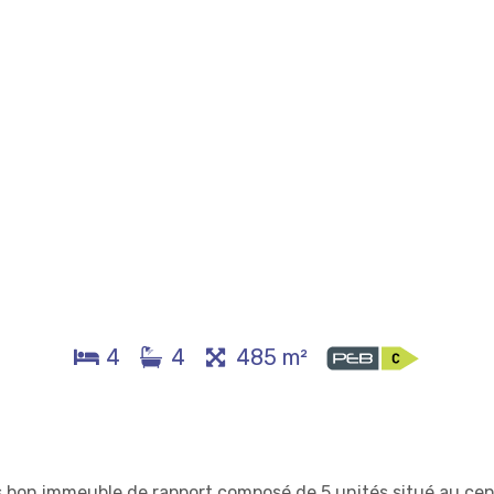
4
4
485 m²
ès bon immeuble de rapport composé de 5 unités situé au ce