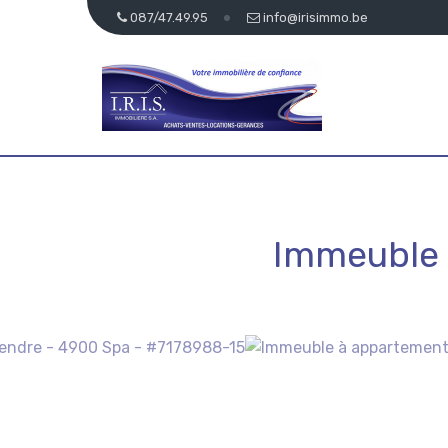
087/47.49.95
info@irisimmo.be
Immeuble 