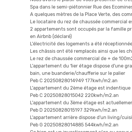
Spa dans le semi-piétonnier Rue des Ecomines
A quelques mètres de la Place Verte, des comm
Le locataire du rez de chaussée commercial e
2 appartements sont occupés par la famille prop
en Airbnb (déclaré)
L'électricité des logements a été réceptionné
Les châssis ont été remplacés ainsi que les 
Le rez de chaussée commercial de + de 100m2 
L'appartement du 1ier étage dispose d'une gran
bain, une buanderie/chaufferie sur le palier
Peb C 20250828014949 177kwh/m2.an
L'appartement du 2ème étage est indentique 
Peb C 20250828015042 220kwh/m2.an
L'appartement du 3ème étage est actuellemen
Peb D 20250828015197 329kwh/m2.an
L'appartement arrière dispose d'un living/cuisi
Peb G 20250828014885 544kwh/m2.an