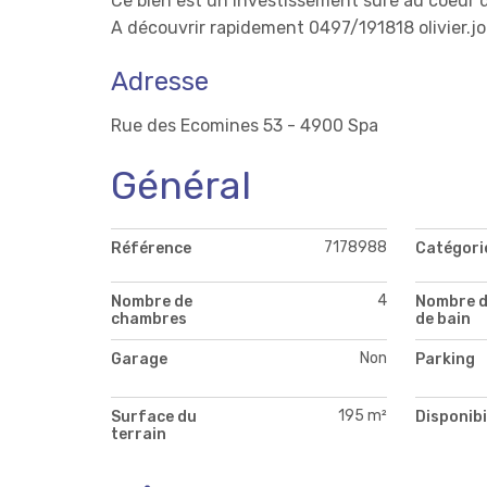
Ce bien est un investissement sûre au coeur d
A découvrir rapidement 0497/191818 olivier.j
Adresse
Rue des Ecomines 53 - 4900 Spa
Général
7178988
Référence
Catégori
4
Nombre de
Nombre d
chambres
de bain
Non
Garage
Parking
195 m²
Surface du
Disponibi
terrain