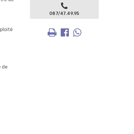
087/47.49.95
ploité
e de