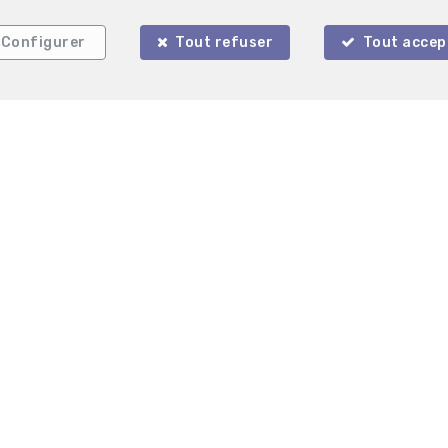
Configurer
Tout refuser
Tout accep
Iris Immo
rue de la Gare 4
4900 Spa
—
—
TEL.
087/47.49.95
info@irisimmo.be
—