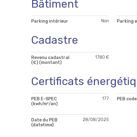
Bâtiment
Non
Parking intérieur
Parking e
Cadastre
1780 €
Revenu cadastral
(€) (montant)
Certificats énergéti
177
PEB E-SPEC
PEB code
(kwh/m²/an)
28/08/2025
Date du PEB
(datetime)